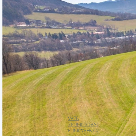
WEB
ZPUNKTOVAL
PUNKWEB.CZ