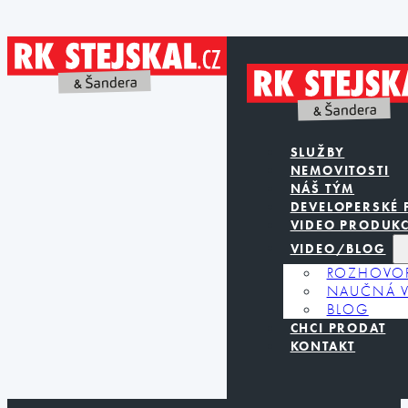
SLUŽBY
NEMOVITOSTI
NÁŠ TÝM
DEVELOPERSKÉ 
VIDEO PRODUK
VIDEO/BLOG
ROZHOVO
NAUČNÁ V
BLOG
CHCI PRODAT
KONTAKT