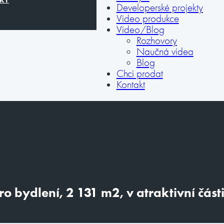
Developerské projekty
Video produkce
Video/Blog
Rozhovory
Naučná videa
Blog
Chci prodat
Kontakt
 bydlení, 2 131 m2, v atraktivní část