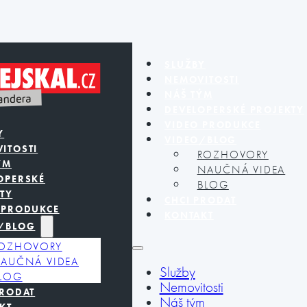
SLUŽBY
NEMOVITOSTI
NÁŠ TÝM
DEVELOPERSKÉ PROJEKTY
VIDEO PRODUKCE
Y
VIDEO/BLOG
ITOSTI
ROZHOVORY
ÝM
NAUČNÁ VIDEA
OPERSKÉ
BLOG
TY
CHCI PRODAT
 PRODUKCE
KONTAKT
/BLOG
OZHOVORY
AUČNÁ VIDEA
Služby
LOG
Nemovitosti
PRODAT
Náš tým
KT