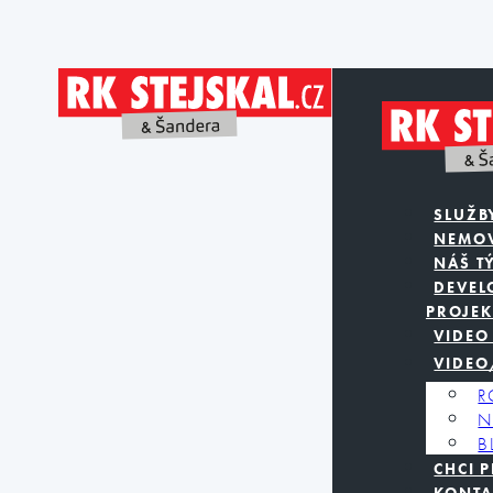
SLUŽB
NEMOV
NÁŠ T
DEVEL
PROJEK
VIDEO
VIDEO
R
N
B
CHCI 
KONTA