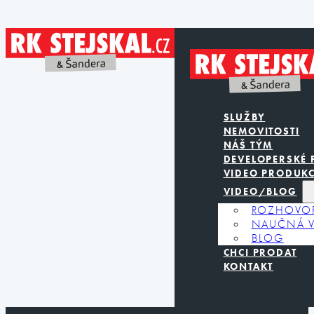
SLUŽBY
NEMOVITOSTI
NÁŠ TÝM
DEVELOPERSKÉ 
VIDEO PRODUK
VIDEO/BLOG
ROZHOVO
NAUČNÁ V
BLOG
CHCI PRODAT
KONTAKT