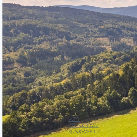
WEB
ZPUNKTOVAL
PUNKWEB.CZ