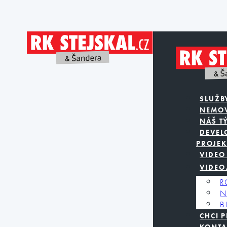
SLUŽB
NEMOV
NÁŠ T
DEVEL
PROJEK
VIDEO
VIDEO
R
N
B
CHCI 
KONTA