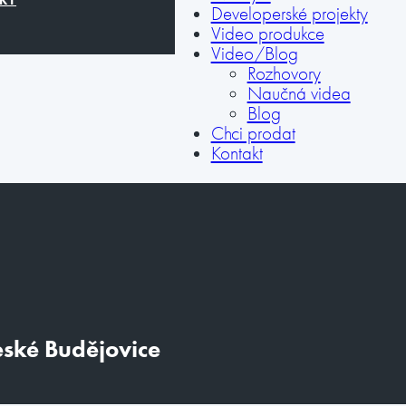
Developerské projekty
Video produkce
Video/Blog
Rozhovory
Naučná videa
Blog
Chci prodat
Kontakt
eské Budějovice