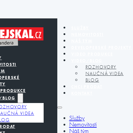
SLUŽBY
NEMOVITOSTI
NÁŠ TÝM
DEVELOPERSKÉ PROJEKTY
VIDEO PRODUKCE
Y
VIDEO/BLOG
ITOSTI
ROZHOVORY
ÝM
NAUČNÁ VIDEA
OPERSKÉ
BLOG
TY
CHCI PRODAT
 PRODUKCE
KONTAKT
/BLOG
OZHOVORY
AUČNÁ VIDEA
Služby
LOG
Nemovitosti
PRODAT
Náš tým
KT