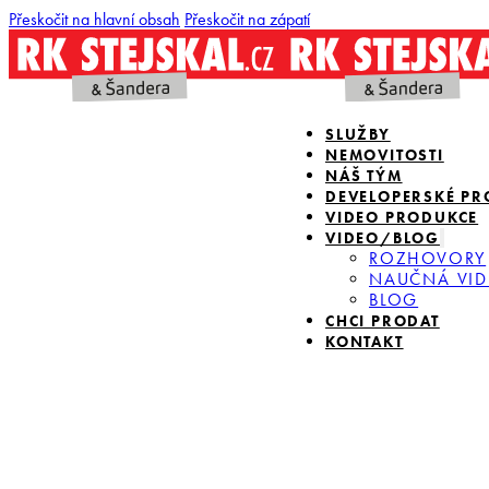
Přeskočit na hlavní obsah
Přeskočit na zápatí
SLUŽBY
NEMOVITOSTI
NÁŠ TÝM
DEVELOPERSKÉ PR
VIDEO PRODUKCE
VIDEO/BLOG
ROZHOVORY
NAUČNÁ VID
BLOG
CHCI PRODAT
KONTAKT