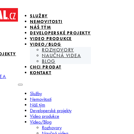
SLUŽBY
NEMOVITOSTI
NÁŠ TÝM
DEVELOPERSKÉ PROJEKTY
VIDEO PRODUKCE
VIDEO/BLOG
ROZHOVORY
OJEKTY
NAUČNÁ VIDEA
BLOG
CHCI PRODAT
KONTAKT
EA
Služby
Nemovitosti
Náš tým
Developerské projekty
Video produkce
Video/Blog
Rozhovory
Naučná videa