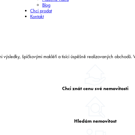
Blog
Chci prodat
Kontakt
ými výsledky, špičkovými makléři a tisíci úspěšně realizovaných obchodů. V
Chci znát cenu své nemovitosti
Hledám nemovitost