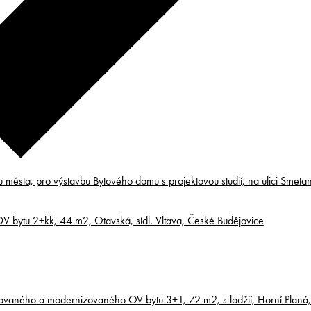
u města, pro výstavbu Bytového domu s projektovou studií, na ulici Smet
 bytu 2+kk, 44 m2, Otavská, sídl. Vltava, České Budějovice
uovaného a modernizovaného OV bytu 3+1, 72 m2, s lodžií, Horní Planá, 