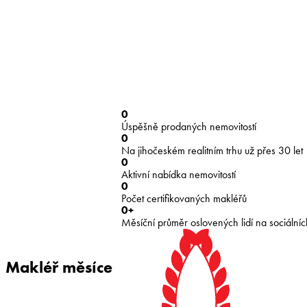
0
Úspěšně prodaných nemovitostí
0
Na jihočeském realitním trhu už přes 30 let
0
Aktivní nabídka nemovitostí
0
Počet certifikovaných makléřů
0
+
Měsíční průměr oslovených lidí na sociálních
Makléř měsíce