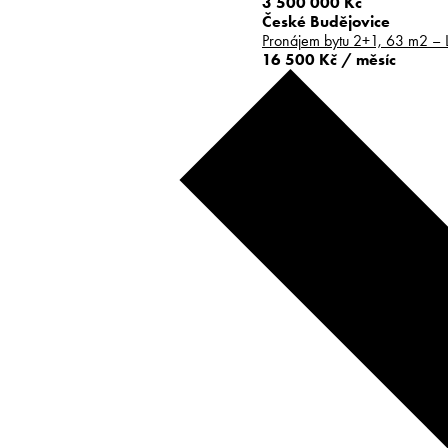
3 500 000 Kč
České Budějovice
Pronájem bytu 2+1, 63 m2 – 
16 500 Kč / měsíc