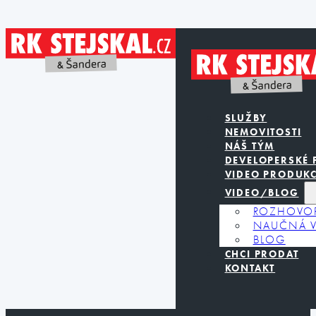
SLUŽBY
NEMOVITOSTI
NÁŠ TÝM
DEVELOPERSKÉ 
VIDEO PRODUK
VIDEO/BLOG
ROZHOVO
NAUČNÁ V
BLOG
CHCI PRODAT
KONTAKT